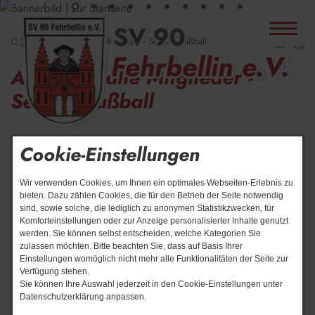
Start
Aufruf an alle Mitglieder - Sektion Fußball
Aufruf an alle Mitglieder -
Sektion Fußball
Cookie-Einstellungen
Wir verwenden Cookies, um Ihnen ein optimales Webseiten-Erlebnis zu
bieten. Dazu zählen Cookies, die für den Betrieb der Seite notwendig
sind, sowie solche, die lediglich zu anonymen Statistikzwecken, für
Komforteinstellungen oder zur Anzeige personalisierter Inhalte genutzt
werden. Sie können selbst entscheiden, welche Kategorien Sie
zulassen möchten. Bitte beachten Sie, dass auf Basis Ihrer
Einstellungen womöglich nicht mehr alle Funktionalitäten der Seite zur
Verfügung stehen.
Sie können Ihre Auswahl jederzeit in den Cookie-Einstellungen unter
Datenschutzerklärung anpassen.
Liebe Sportfreundinnen und liebe Sportfreunde,